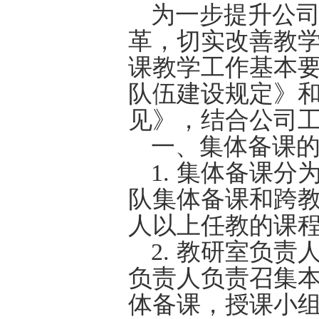
为一步提升公
革，切实改善教
课教学工作基本
队伍建设规定》
见》，结合公司
一、
集体备课
1.
集体备课分
队集体备课和跨
人以上任教的课
2.
教研室负责
负责人负责召集
体备课，授课小